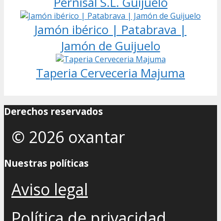
Pernisal S.L. Guijuelo
Jamón ibérico | Patabrava |
Jamón de Guijuelo
Taperia Cerveceria Majuma
Derechos reservados
© 2026 oxantar
Nuestras políticas
Aviso legal
Política de privacidad