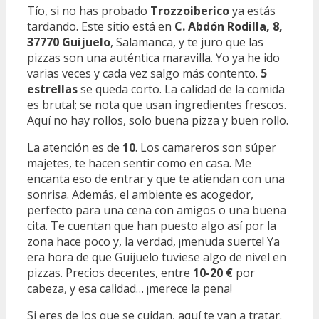
Tío, si no has probado
Trozzoiberico
ya estás
tardando. Este sitio está en
C. Abdón Rodilla, 8,
37770 Guijuelo
, Salamanca, y te juro que las
pizzas son una auténtica maravilla. Yo ya he ido
varias veces y cada vez salgo más contento.
5
estrellas
se queda corto. La calidad de la comida
es brutal; se nota que usan ingredientes frescos.
Aquí no hay rollos, solo buena pizza y buen rollo.
La atención es de
10
. Los camareros son súper
majetes, te hacen sentir como en casa. Me
encanta eso de entrar y que te atiendan con una
sonrisa. Además, el ambiente es acogedor,
perfecto para una cena con amigos o una buena
cita. Te cuentan que han puesto algo así por la
zona hace poco y, la verdad, ¡menuda suerte! Ya
era hora de que Guijuelo tuviese algo de nivel en
pizzas. Precios decentes, entre
10-20 €
por
cabeza, y esa calidad… ¡merece la pena!
Si eres de los que se cuidan, aquí te van a tratar.