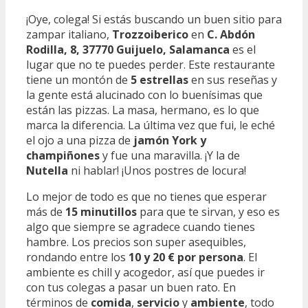
¡Oye, colega! Si estás buscando un buen sitio para
zampar italiano,
Trozzoiberico
en
C. Abdón
Rodilla, 8, 37770 Guijuelo, Salamanca
es el
lugar que no te puedes perder. Este restaurante
tiene un montón de
5 estrellas
en sus reseñas y
la gente está alucinado con lo buenísimas que
están las pizzas. La masa, hermano, es lo que
marca la diferencia. La última vez que fui, le eché
el ojo a una pizza de
jamón York y
champiñones
y fue una maravilla. ¡Y la de
Nutella
ni hablar! ¡Unos postres de locura!
Lo mejor de todo es que no tienes que esperar
más de
15 minutillos
para que te sirvan, y eso es
algo que siempre se agradece cuando tienes
hambre. Los precios son super asequibles,
rondando entre los
10 y 20 € por persona
. El
ambiente es chill y acogedor, así que puedes ir
con tus colegas a pasar un buen rato. En
términos de
comida
,
servicio
y
ambiente
, todo