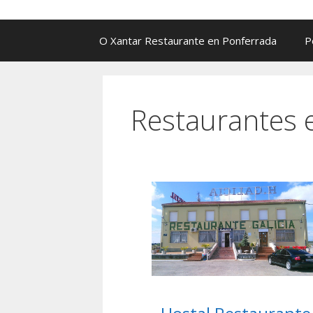
O Xantar Restaurante en Ponferrada
P
Restaurantes e