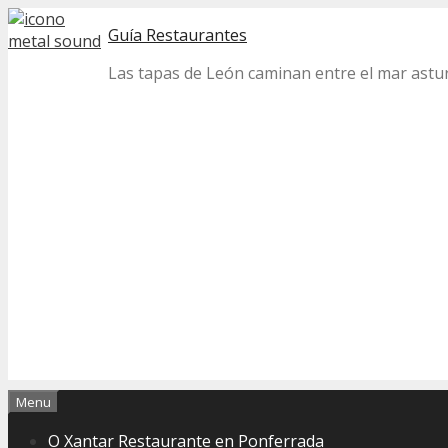
Skip
Guía Restaurantes
to
content
Las tapas de León caminan entre el mar astur 
Menu
O Xantar Restaurante en Ponferrada