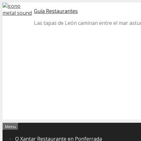
Skip
Guía Restaurantes
to
content
Las tapas de León caminan entre el mar astur 
Menu
O Xantar Restaurante en Ponferrada