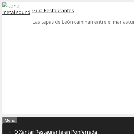
Skip
Guía Restaurantes
to
content
Las tapas de León caminan entre el mar astur 
Menu
O Xantar Restaurante en Ponferrada