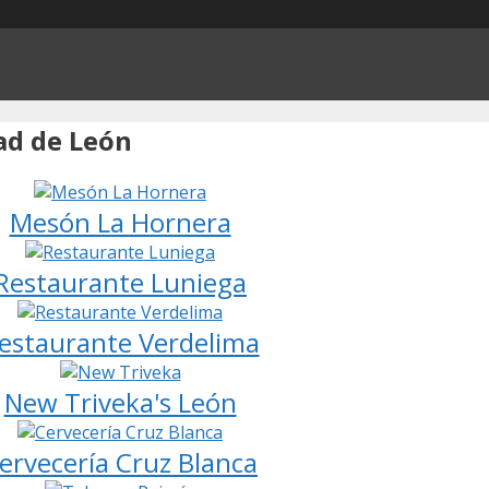
ad de León
Mesón La Hornera
Restaurante Luniega
estaurante Verdelima
New Triveka's León
ervecería Cruz Blanca