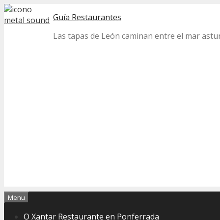
Skip
Guía Restaurantes
to
content
Las tapas de León caminan entre el mar astur 
Menu
O Xantar Restaurante en Ponferrada