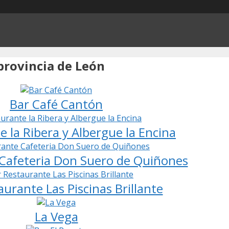
provincia de León
Bar Café Cantón
 la Ribera y Albergue la Encina
Cafeteria Don Suero de Quiñones
aurante Las Piscinas Brillante
La Vega