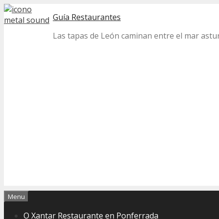
Skip
Guía Restaurantes
to
content
Las tapas de León caminan entre el mar astur 
Menu
O Xantar Restaurante en Ponferrada